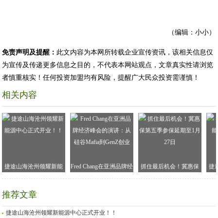
（编辑：小小）
免责声明及提醒：
此文内容为本网所转载企业宣传资讯，该相关信息仅
为宣传及传递更多信息之目的，不代表本网站观点，文章真实性请浏览
者慎重核实！任何投资加盟均有风险，提醒广大民众投资需谨慎！
相关内容
捷途山海沧州领耀新能
Fred Chang在亚洲品牌经
抓住最后机会！冀惠保
捷
源中心正式开业！！
济峰会的演讲：从硅谷
第五季参保延期至1月27
Mafia到GenZ创业
日
推荐文章
捷途山海沧州领耀新能源中心正式开业！！