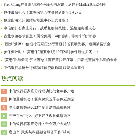
Fred Chang在亚洲品牌经济峰会的演讲：从硅谷Mafia到GenZ创业
抓住最后机会！冀惠保第五季参保延期至1月27日
捷途山海沧州领耀新能源中心正式开业！
中信银行石家庄分行：残币兑换解民忧， 温情服务暖人心
古北水镇春节官宣！属蛇免票+14项活动，等你来“闹”新春！
“圆梦”梦碎 中信银行石家庄分行警银 跨省联动为客户追回被骗资金
参保倒计时！“冀惠保”第五季1月10日24时参保通道关闭！！
“冀惠保·与爱同行”大赛总决赛投票拉开序幕，用爱点亮特殊儿童的未来
中信银行承德分行成功堵截贷款诈骗 取现风险事件
热点阅读
中信银行石家庄分行成功协助老年客户追
抓住最后机会！冀惠保第五季参保延期至
琛蓝健康荣获2023年度青岛市高成长性
守护百分百少儿好不好？教育健康两不
中信银行石家庄分行：千企万户大走访
唐山市“政务与科普融合服务工作”试点