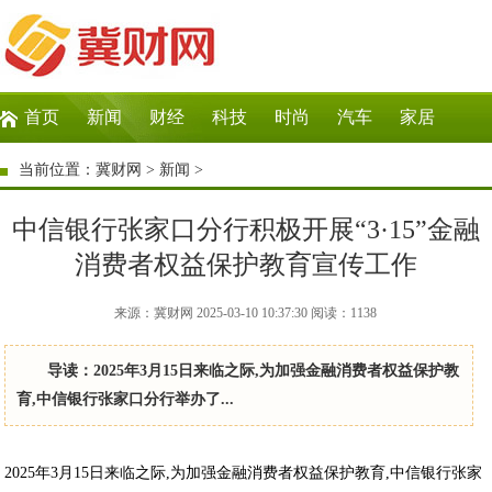
首页
新闻
财经
科技
时尚
汽车
家居
生活
教育
企业
商讯
微商
大数据
当前位置：
冀财网
>
新闻
>
中信银行张家口分行积极开展“3·15”金融
消费者权益保护教育宣传工作
来源：冀财网 2025-03-10 10:37:30
阅读：
1138
导读：2025年3月15日来临之际,为加强金融消费者权益保护教
育,中信银行张家口分行举办了...
2025年3月15日来临之际,为加强金融消费者权益保护教育,中信银行张家