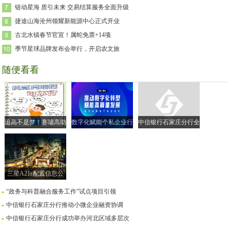
链动星海 质引未来 交易结算服务全面升级
捷途山海沧州领耀新能源中心正式开业
古北水镇春节官宣！属蛇免票+14项
季节星球品牌发布会举行，开启农文旅
随便看看
追高不是梦！赛哺高助
数字化赋能个私企业行
中信银行石家庄分行全
力实现孩子的“黄金身
| 走进衡水市 共探转型
面落实小微企业融资协
高”
新路径
调机制
三星A21s配置信息公
布售价259美元
“政务与科普融合服务工作”试点项目引领
中信银行石家庄分行推动小微企业融资协调
中信银行石家庄分行成功举办河北区域多层次