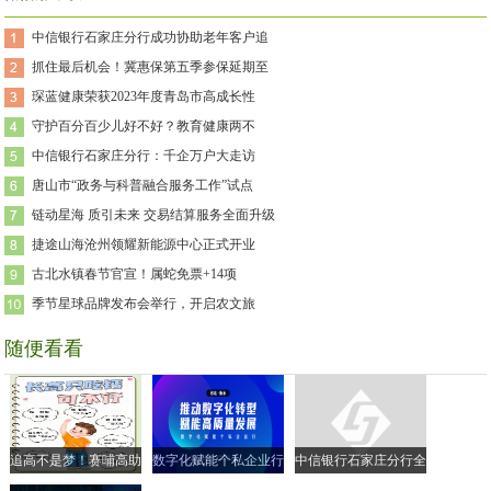
中信银行石家庄分行成功协助老年客户追
抓住最后机会！冀惠保第五季参保延期至
琛蓝健康荣获2023年度青岛市高成长性
守护百分百少儿好不好？教育健康两不
中信银行石家庄分行：千企万户大走访
唐山市“政务与科普融合服务工作”试点
链动星海 质引未来 交易结算服务全面升级
捷途山海沧州领耀新能源中心正式开业
古北水镇春节官宣！属蛇免票+14项
季节星球品牌发布会举行，开启农文旅
随便看看
追高不是梦！赛哺高助
数字化赋能个私企业行
中信银行石家庄分行全
力实现孩子的“黄金身
| 走进衡水市 共探转型
面落实小微企业融资协