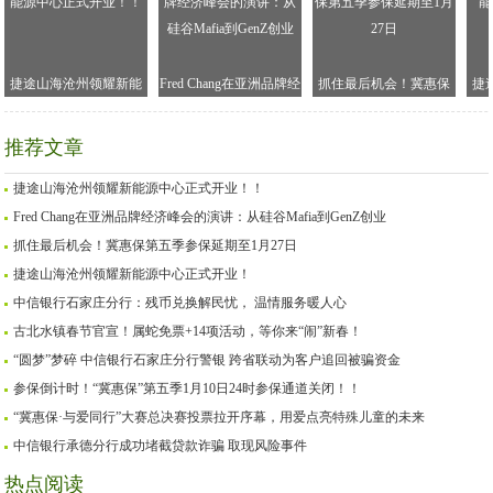
捷途山海沧州领耀新能
Fred Chang在亚洲品牌经
抓住最后机会！冀惠保
捷
源中心正式开业！！
济峰会的演讲：从硅谷
第五季参保延期至1月27
Mafia到GenZ创业
日
推荐文章
捷途山海沧州领耀新能源中心正式开业！！
Fred Chang在亚洲品牌经济峰会的演讲：从硅谷Mafia到GenZ创业
抓住最后机会！冀惠保第五季参保延期至1月27日
捷途山海沧州领耀新能源中心正式开业！
中信银行石家庄分行：残币兑换解民忧， 温情服务暖人心
古北水镇春节官宣！属蛇免票+14项活动，等你来“闹”新春！
“圆梦”梦碎 中信银行石家庄分行警银 跨省联动为客户追回被骗资金
参保倒计时！“冀惠保”第五季1月10日24时参保通道关闭！！
“冀惠保·与爱同行”大赛总决赛投票拉开序幕，用爱点亮特殊儿童的未来
中信银行承德分行成功堵截贷款诈骗 取现风险事件
热点阅读