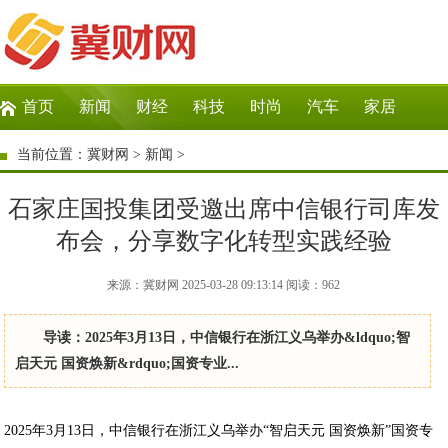
首页
新闻
财经
科技
时尚
汽车
家居
生活
教育
企业
商讯
微商
大数据
当前位置：
冀财网
>
新闻
>
石家庄国投集团受邀出席中信银行司库发
布会，分享数字化转型实践经验
来源：冀财网 2025-03-28 09:13:14
阅读：
962
导读：2025年3月13日，中信银行在浙江义乌举办&ldquo;智
启天元 国资焕新&rdquo;国资专业...
2025年3月13日，中信银行在浙江义乌举办“智启天元 国资焕新”国资专