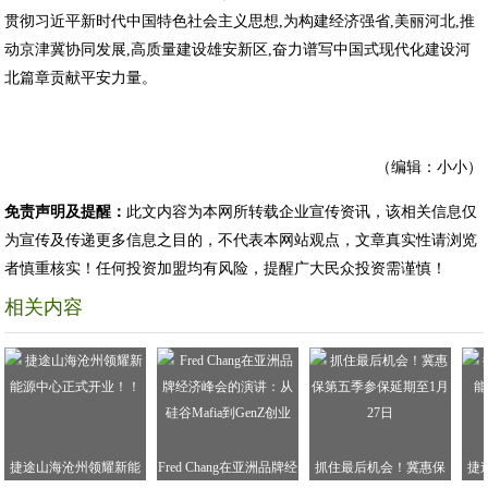
贯彻习近平新时代中国特色社会主义思想,为构建经济强省,美丽河北,推
动京津冀协同发展,高质量建设雄安新区,奋力谱写中国式现代化建设河
北篇章贡献平安力量。
（编辑：小小）
免责声明及提醒：
此文内容为本网所转载企业宣传资讯，该相关信息仅
为宣传及传递更多信息之目的，不代表本网站观点，文章真实性请浏览
者慎重核实！任何投资加盟均有风险，提醒广大民众投资需谨慎！
相关内容
捷途山海沧州领耀新能
Fred Chang在亚洲品牌经
抓住最后机会！冀惠保
捷