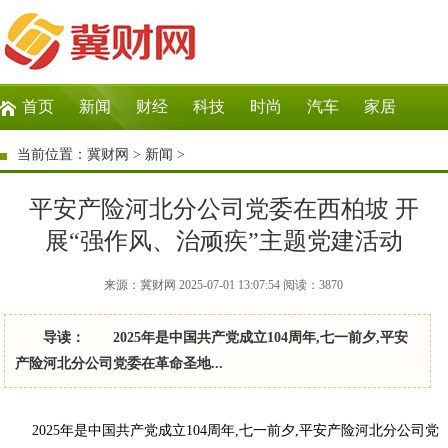
首页
新闻
财经
科技
时尚
汽车
家居
生活
教育
企业
商讯
微商
大数据
当前位置：
冀财网
>
新闻
>
平安产险河北分公司党委在西柏坡 开
展“强作风、治顽疾”主题党建活动
来源：冀财网 2025-07-01 13:07:54
阅读：
3870
导读： 2025年是中国共产党成立104周年,七一前夕,平安
产险河北分公司党委在革命圣地...
2025年是中国共产党成立104周年,七一前夕,平安产险河北分公司党