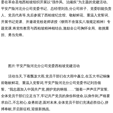
委在革命圣地西柏坡组织开展以“强作风、治顽疾”为主题的党建活动。
平安产险河北分公司党委书记、总经理刘浩,分公司班子、党委职能负责
人、党员代表等,先后参观了西柏坡纪念馆、敬献鲜花、重温入党誓词、
开展书记党课、并邀请党校老师讲授《锲而不舍落实八项规定精神》专
题党课,将党性教育与西柏坡精神相结合,激励全公司胸怀全局、敢挑重
担、勇当先锋。
图片:平安产险河北分公司党委西柏坡党建活动
活动当天,下着瓢泼大雨,党员干部们在大雨中矗立,在五大书记铜像
前敬献鲜花、重温入党誓词,平安产险河北分公司党委书记刘浩领
誓。“我志愿加入中国共产党,拥护党的纲领……”随着一声声庄严宣誓,
全体党员干部们立足当下,牢记共产党员的身份和使命,以身作则,严格要
求自己,不忘初心,奋勇前进;面对未来,全体党员干部们充满必胜信心,拼
搏奉献,开启新征程,迎接新挑战。