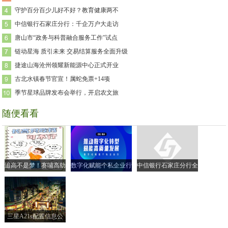
守护百分百少儿好不好？教育健康两不
中信银行石家庄分行：千企万户大走访
唐山市“政务与科普融合服务工作”试点
链动星海 质引未来 交易结算服务全面升级
捷途山海沧州领耀新能源中心正式开业
古北水镇春节官宣！属蛇免票+14项
季节星球品牌发布会举行，开启农文旅
随便看看
追高不是梦！赛哺高助
数字化赋能个私企业行
中信银行石家庄分行全
力实现孩子的“黄金身
| 走进衡水市 共探转型
面落实小微企业融资协
高”
新路径
调机制
三星A21s配置信息公