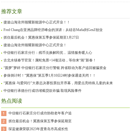
源中心正式开业！！
济峰会的演讲：从硅谷
第五季参保延期至1月27
Mafia到GenZ创业
日
推荐文章
捷途山海沧州领耀新能源中心正式开业！！
Fred Chang在亚洲品牌经济峰会的演讲：从硅谷Mafia到GenZ创业
抓住最后机会！冀惠保第五季参保延期至1月27日
捷途山海沧州领耀新能源中心正式开业！
中信银行石家庄分行：残币兑换解民忧， 温情服务暖人心
古北水镇春节官宣！属蛇免票+14项活动，等你来“闹”新春！
“圆梦”梦碎 中信银行石家庄分行警银 跨省联动为客户追回被骗资金
参保倒计时！“冀惠保”第五季1月10日24时参保通道关闭！！
“冀惠保·与爱同行”大赛总决赛投票拉开序幕，用爱点亮特殊儿童的未来
中信银行承德分行成功堵截贷款诈骗 取现风险事件
热点阅读
中信银行石家庄分行成功协助老年客户追
抓住最后机会！冀惠保第五季参保延期至
琛蓝健康荣获2023年度青岛市高成长性