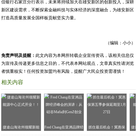
信银行石家庄分行表示，未来将持续加大在雄安新区的创新投入，深耕
新区建设需求，不断探索金融科技与实体经济的深度融合，为雄安新区
打造高质量发展全国样板贡献坚实力量。
（编辑：小小）
免责声明及提醒：
此文内容为本网所转载企业宣传资讯，该相关信息仅
为宣传及传递更多信息之目的，不代表本网站观点，文章真实性请浏览
者慎重核实！任何投资加盟均有风险，提醒广大民众投资需谨慎！
相关内容
捷途山海沧州领耀新能
Fred Chang在亚洲品牌经
抓住最后机会！冀惠保
捷
源中心正式开业！！
济峰会的演讲：从硅谷
第五季参保延期至1月27