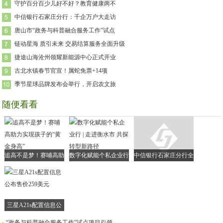
守护百分百少儿好不好？教育健康两不
中信银行石家庄分行：千企万户大走访
唐山市“政务与科普融合服务工作”试点
链动星海 质引未来 交易结算服务全面升级
捷途山海沧州领耀新能源中心正式开业
古北水镇春节官宣！属蛇免票+14项
季节星球品牌发布会举行，开启农文旅
随便看看
追高不是梦！赛哺高助
数字化赋能个私企业行
中信银行石家庄分行全
力实现孩子的“黄金身
| 走进衡水市 共探转型
面落实小微企业融资协
高”
新路径
调机制
三星A21s配置信息公
布售价259美元
“政务与科普融合服务工作”试点项目引领