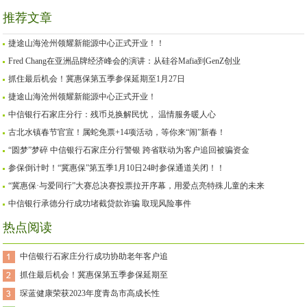
Mafia到GenZ创业
日
推荐文章
捷途山海沧州领耀新能源中心正式开业！！
Fred Chang在亚洲品牌经济峰会的演讲：从硅谷Mafia到GenZ创业
抓住最后机会！冀惠保第五季参保延期至1月27日
捷途山海沧州领耀新能源中心正式开业！
中信银行石家庄分行：残币兑换解民忧， 温情服务暖人心
古北水镇春节官宣！属蛇免票+14项活动，等你来“闹”新春！
“圆梦”梦碎 中信银行石家庄分行警银 跨省联动为客户追回被骗资金
参保倒计时！“冀惠保”第五季1月10日24时参保通道关闭！！
“冀惠保·与爱同行”大赛总决赛投票拉开序幕，用爱点亮特殊儿童的未来
中信银行承德分行成功堵截贷款诈骗 取现风险事件
热点阅读
中信银行石家庄分行成功协助老年客户追
抓住最后机会！冀惠保第五季参保延期至
琛蓝健康荣获2023年度青岛市高成长性