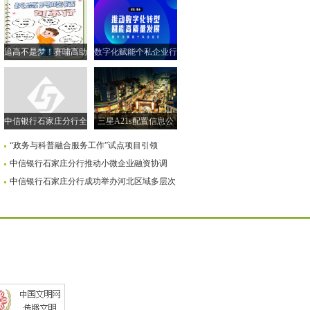
追高不是梦！赛哺高助
数字化赋能个私企业行
力实现孩子的“黄金身
| 走进衡水市 共探转型
高”
新路径
中信银行石家庄分行全
三星A21s配置信息公
面落实小微企业融资协
布售价259美元
“政务与科普融合服务工作”试点项目引领
调机制
中信银行石家庄分行推动小微企业融资协调
中信银行石家庄分行成功举办河北区域多层次