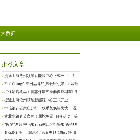
大数据
推荐文章
捷途山海沧州领耀新能源中心正式开业！！
Fred Chang在亚洲品牌经济峰会的演讲：从硅
谷Mafia到GenZ创业
抓住最后机会！冀惠保第五季参保延期至1月
27日
捷途山海沧州领耀新能源中心正式开业！
中信银行石家庄分行：残币兑换解民忧， 温
情服务暖人心
古北水镇春节官宣！属蛇免票+14项活动，等
你来“闹”新春！
“圆梦”梦碎 中信银行石家庄分行警银 跨省联
动为客户追回被骗资金
参保倒计时！“冀惠保”第五季1月10日24时参