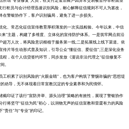
所谓“专业修复”人员，在支付定金后账户因异常交易被暂停非柜面业
”。支行柜员与会计经理迅速识别风险，耐心解释征信规则不可人为篡改，
终在警银协作下，客户识别骗局，避免了进一步损失。
化、常态化征信宣传教育厚积薄发的一次实战检验。今年以来，中信
赢未来”主题，构建了多维度、立体化的宣传防护体系。一是筑牢网点前沿
户超万人次，将风险意识根植于服务第一线;二是拓展线上线下渠道。依
宣传片等生动形式普及知识，引导公众“懂征信、爱征信”;三是深化业务
流程，在个人信贷签约环节，同步发放《漫说非法代理之“征信修复不
空间。
积累了识别风险的“火眼金睛”，也为客户构筑了警惕诈骗的“思想堤
理的劝导，无不体现着日常宣教沉淀的专业素养和为民情怀。
截印证了该行“宣防并举、源头治理”策略的有效性，展现了警银协作
分行将坚守“征信为民”初心，以润物无声的征信宣教和雷霆有力的风险
“责任”与“专业”的印记。