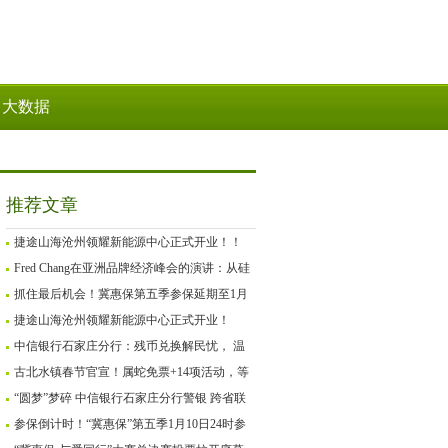
大数据
推荐文章
捷途山海沧州领耀新能源中心正式开业！！
Fred Chang在亚洲品牌经济峰会的演讲：从硅
谷Mafia到GenZ创业
抓住最后机会！冀惠保第五季参保延期至1月
27日
捷途山海沧州领耀新能源中心正式开业！
中信银行石家庄分行：残币兑换解民忧， 温
情服务暖人心
古北水镇春节官宣！属蛇免票+14项活动，等
你来“闹”新春！
“圆梦”梦碎 中信银行石家庄分行警银 跨省联
动为客户追回被骗资金
参保倒计时！“冀惠保”第五季1月10日24时参