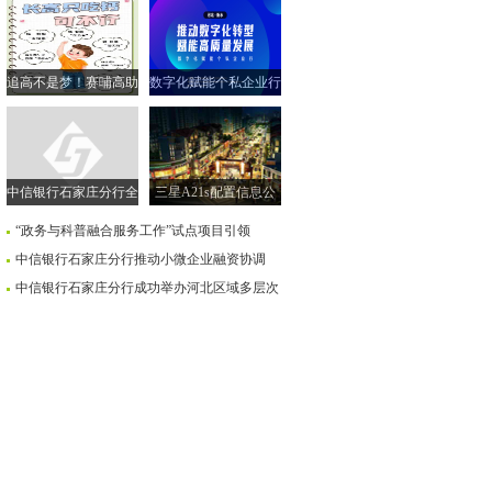
追高不是梦！赛哺高助
数字化赋能个私企业行
力实现孩子的“黄金身
| 走进衡水市 共探转型
高”
新路径
中信银行石家庄分行全
三星A21s配置信息公
面落实小微企业融资协
布售价259美元
“政务与科普融合服务工作”试点项目引领
调机制
中信银行石家庄分行推动小微企业融资协调
中信银行石家庄分行成功举办河北区域多层次