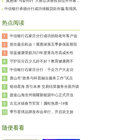
保通道关闭！！
“冀惠保·与爱同行”大赛总决赛投票拉开序幕，
用爱点亮特殊儿童的未来
中信银行承德分行成功堵截贷款诈骗 取现风
险事件
热点阅读
中信银行石家庄分行成功协助老年客户追
抓住最后机会！冀惠保第五季参保延期至
琛蓝健康荣获2023年度青岛市高成长性
守护百分百少儿好不好？教育健康两不
中信银行石家庄分行：千企万户大走访
唐山市“政务与科普融合服务工作”试点
链动星海 质引未来 交易结算服务全面升级
捷途山海沧州领耀新能源中心正式开业
古北水镇春节官宣！属蛇免票+14项
季节星球品牌发布会举行，开启农文旅
随便看看