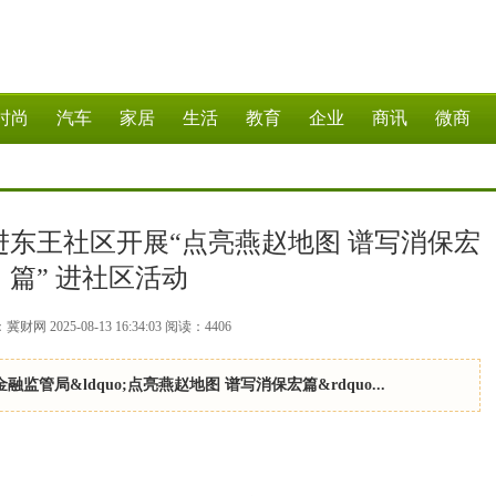
时尚
汽车
家居
生活
教育
企业
商讯
微商
东王社区开展“点亮燕赵地图 谱写消保宏
篇” 进社区活动
财网 2025-08-13 16:34:03
阅读：
4406
局&ldquo;点亮燕赵地图 谱写消保宏篇&rdquo...