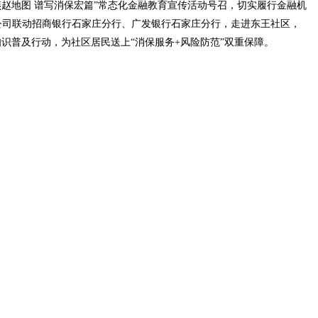
地图 谱写消保宏篇”常态化金融教育宣传活动号召，切实履行金融机
分公司联动招商银行石家庄分行、广发银行石家庄分行，走进东王社区，
知识普及行动，为社区居民送上“消保服务+风险防范”双重保障。