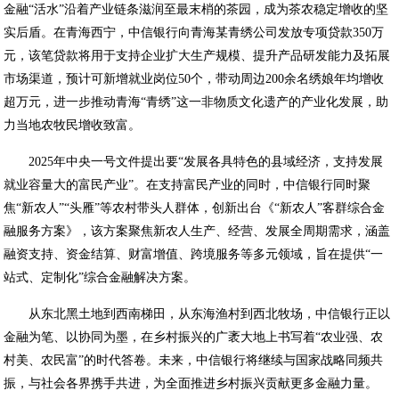
金融“活水”沿着产业链条滋润至最末梢的茶园，成为茶农稳定增收的坚
实后盾。在青海西宁，中信银行向青海某青绣公司发放专项贷款350万
元，该笔贷款将用于支持企业扩大生产规模、提升产品研发能力及拓展
市场渠道，预计可新增就业岗位50个，带动周边200余名绣娘年均增收
超万元，进一步推动青海“青绣”这一非物质文化遗产的产业化发展，助
力当地农牧民增收致富。
2025年中央一号文件提出要“发展各具特色的县域经济，支持发展
就业容量大的富民产业”。在支持富民产业的同时，中信银行同时聚
焦“新农人”“头雁”等农村带头人群体，创新出台《“新农人”客群综合金
融服务方案》，该方案聚焦新农人生产、经营、发展全周期需求，涵盖
融资支持、资金结算、财富增值、跨境服务等多元领域，旨在提供“一
站式、定制化”综合金融解决方案。
从东北黑土地到西南梯田，从东海渔村到西北牧场，中信银行正以
金融为笔、以协同为墨，在乡村振兴的广袤大地上书写着“农业强、农
村美、农民富”的时代答卷。未来，中信银行将继续与国家战略同频共
振，与社会各界携手共进，为全面推进乡村振兴贡献更多金融力量。