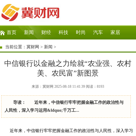
首页
新闻
财经
科技
时尚
汽车
家居
生活
教育
企业
商讯
微商
大数据
当前位置：
冀财网
>
新闻
>
中信银行以金融之力绘就“农业强、农村
美、农民富”新图景
来源：冀财网 2025-08-18 11:41:39
阅读：
8193
导读： 近年来，中信银行牢牢把握金融工作的政治性与
人民性，深入学习运用&ldquo;千万工...
近年来，中信银行牢牢把握金融工作的政治性与人民性，深入学习