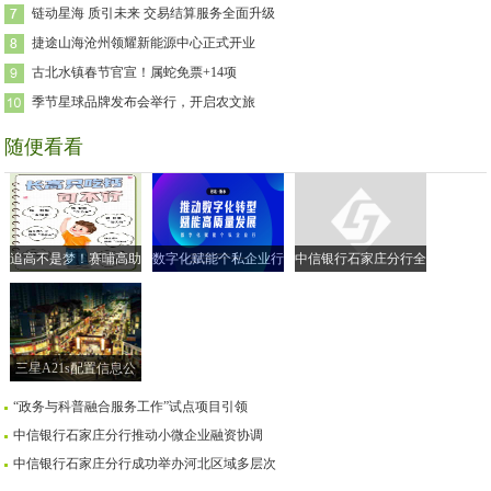
链动星海 质引未来 交易结算服务全面升级
捷途山海沧州领耀新能源中心正式开业
古北水镇春节官宣！属蛇免票+14项
季节星球品牌发布会举行，开启农文旅
随便看看
追高不是梦！赛哺高助
数字化赋能个私企业行
中信银行石家庄分行全
力实现孩子的“黄金身
| 走进衡水市 共探转型
面落实小微企业融资协
高”
新路径
调机制
三星A21s配置信息公
布售价259美元
“政务与科普融合服务工作”试点项目引领
中信银行石家庄分行推动小微企业融资协调
中信银行石家庄分行成功举办河北区域多层次