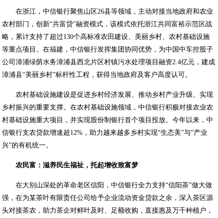
在浙江，中信银行聚焦山区26县等领域，主动对接当地政府和农业
农村部门，创新“共富贷”融资模式，该模式依托浙江共同富裕示范区战
略，累计支持了超过130个高标准农田建设、美丽乡村、农村基础设施
等重点项目。在福建，中信银行发挥集团协同优势，为中国中车控股子
公司漳浦绿荫水务漳浦县西北片区村镇污水处理项目融资2.4亿元，建成
漳浦县“美丽乡村”标杆性工程，获得当地政府及客户高度认可。
农村基础设施建设是促进乡村经济发展、推动乡村产业升级、实现
乡村振兴的重要支撑。在农村基础设施领域，中信银行积极对接农业农
村基础设施重大项目，并实现股份制银行首个项目投放。今年以来，中
信银行支农贷款增速超12%，助力越来越多乡村实现“生态美”与“产业
兴”的有机统一。
农民富：滋养民生福祉，托起增收致富梦
在大别山深处的革命老区信阳，中信银行全力支持“信阳茶”做大做
强，在为某茶叶有限责任公司给予企业流动资金贷款之余，深入茶区源
头对接茶农，助力茶企对鲜叶及时、足额收购，直接惠及万千种植户，