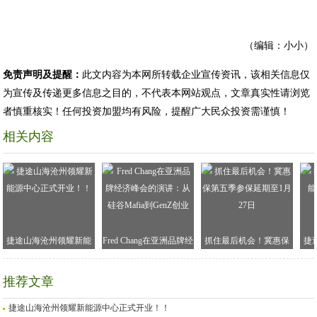
（编辑：小小）
免责声明及提醒：
此文内容为本网所转载企业宣传资讯，该相关信息仅
为宣传及传递更多信息之目的，不代表本网站观点，文章真实性请浏览
者慎重核实！任何投资加盟均有风险，提醒广大民众投资需谨慎！
相关内容
捷途山海沧州领耀新能
Fred Chang在亚洲品牌经
抓住最后机会！冀惠保
捷
源中心正式开业！！
济峰会的演讲：从硅谷
第五季参保延期至1月27
Mafia到GenZ创业
日
推荐文章
捷途山海沧州领耀新能源中心正式开业！！