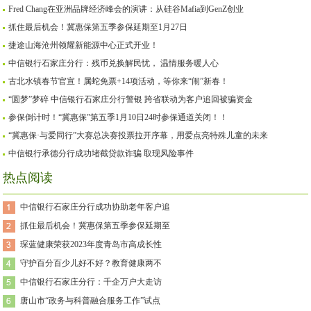
Fred Chang在亚洲品牌经济峰会的演讲：从硅谷Mafia到GenZ创业
抓住最后机会！冀惠保第五季参保延期至1月27日
捷途山海沧州领耀新能源中心正式开业！
中信银行石家庄分行：残币兑换解民忧， 温情服务暖人心
古北水镇春节官宣！属蛇免票+14项活动，等你来“闹”新春！
“圆梦”梦碎 中信银行石家庄分行警银 跨省联动为客户追回被骗资金
参保倒计时！“冀惠保”第五季1月10日24时参保通道关闭！！
“冀惠保·与爱同行”大赛总决赛投票拉开序幕，用爱点亮特殊儿童的未来
中信银行承德分行成功堵截贷款诈骗 取现风险事件
热点阅读
中信银行石家庄分行成功协助老年客户追
抓住最后机会！冀惠保第五季参保延期至
琛蓝健康荣获2023年度青岛市高成长性
守护百分百少儿好不好？教育健康两不
中信银行石家庄分行：千企万户大走访
唐山市“政务与科普融合服务工作”试点