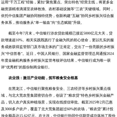
运用“千万工程”经验，紧扣“聚焦重点、突出特色”经营主线，将更多金
融资源精准滴灌至农林牧渔、农村基础设施等“三农”关键领域。同时，
依托中信集团产融协同独特优势，创新构建“五融”协同乡村振兴综合服
务体系，推动服务从“单一输血”向“生态赋能”升级。
截至今年7月末，中信银行涉农贷款规模已接近5000亿元大关，贷
款增速超10%。相关实践既践行了金融为民的初心使命，更以扎实的服
务成效获得监管部门及市场主体的广泛肯定，交出了一份亮眼的乡村振
兴“中信答卷”。近日，中国人民银行、国家金融监督管理总局通报2024
年度金融机构服务乡村振兴监管考核评估结果，中信银行成为唯一获
评“优秀档”的股份制商业银行。
农业强：激活产业动能，筑牢粮食安全根基
在黑龙江，中信银行聚焦粮食安全、三农经济等乡村振兴重点领
域，与北大荒农垦集团密切合作，创设了“粮农贷”特色乡村振兴金融产
品，切入农户真实种植场景，实现在线授信审批。截至2025年2月已惠
及3000多户农户，覆盖了北大荒集团超过60%的农场，“粮农贷”累计投
放金额高达15.62亿元。在大连，中信银行协同中信期货成功落地了股份