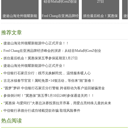
捷途山海沧州领耀新能
Fred Chang在亚洲品牌经
抓住最后机会！冀惠保
捷
源中心正式开业！！
济峰会的演讲：从硅谷
第五季参保延期至1月27
Mafia到GenZ创业
日
推荐文章
捷途山海沧州领耀新能源中心正式开业！！
Fred Chang在亚洲品牌经济峰会的演讲：从硅谷Mafia到GenZ创业
抓住最后机会！冀惠保第五季参保延期至1月27日
捷途山海沧州领耀新能源中心正式开业！
中信银行石家庄分行：残币兑换解民忧， 温情服务暖人心
古北水镇春节官宣！属蛇免票+14项活动，等你来“闹”新春！
“圆梦”梦碎 中信银行石家庄分行警银 跨省联动为客户追回被骗资金
参保倒计时！“冀惠保”第五季1月10日24时参保通道关闭！！
“冀惠保·与爱同行”大赛总决赛投票拉开序幕，用爱点亮特殊儿童的未来
中信银行承德分行成功堵截贷款诈骗 取现风险事件
热点阅读