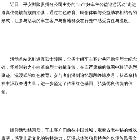
近日，平安财险贵州分公司主办的“25年好车主公益巡游活动”走进
道真仡佬族苗族自治县，通过红色教育、民俗体验与公益助农相结合的
形式，让参与活动的车主客户与当地群众在行走中感受责任与温度。
活动首站来到道真烈士陵园，全省十组车主客户共同瞻仰烈士纪念
碑，怀着崇敬之心向革命烈士敬献花篮，在庄严肃穆的氛围中聆听先烈
事迹。沉浸式的红色教育让参与者们深刻追忆那段峥嵘岁月，从革命精
神中汲取奋进力量，进一步坚定了传承红色基因、弘扬优良传统的信
念。
瞻仰活动结束后，车主客户们前往中国傩城，观看古老神秘的傩戏
表演，感受非遗文化的独特魅力，沉浸式体验独具特色的仡佬族民俗文