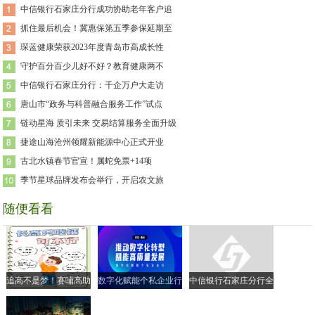
中信银行石家庄分行成功协助老年客户追
抓住最后机会！冀惠保第五季参保延期至
琛蓝健康荣获2023年度青岛市高成长性
守护百分百少儿好不好？教育健康两不
中信银行石家庄分行：千企万户大走访
唐山市“政务与科普融合服务工作”试点
链动星海 质引未来 交易结算服务全面升级
捷途山海沧州领耀新能源中心正式开业
古北水镇春节官宣！属蛇免票+14项
季节星球品牌发布会举行，开启农文旅
随便看看
追高不是梦！赛哺高助
数字化赋能个私企业行
中信银行石家庄分行全
力实现孩子的“黄金身
| 走进衡水市 共探转型
面落实小微企业融资协
高”
新路径
调机制