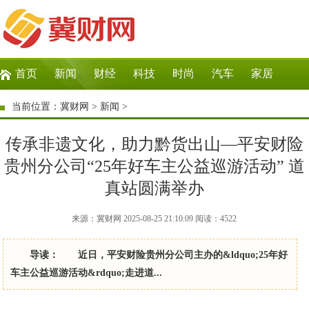
首页
新闻
财经
科技
时尚
汽车
家居
生活
教育
企业
商讯
微商
大数据
当前位置：
冀财网
>
新闻
>
传承非遗文化，助力黔货出山—平安财险
贵州分公司“25年好车主公益巡游活动” 道
真站圆满举办
来源：冀财网 2025-08-25 21:10:09
阅读：
4522
导读： 近日，平安财险贵州分公司主办的&ldquo;25年好
车主公益巡游活动&rdquo;走进道...