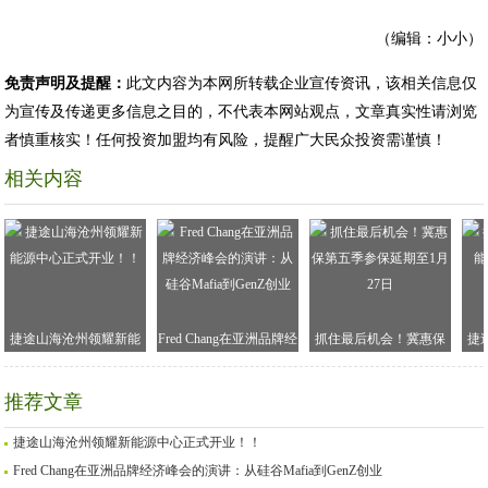
（编辑：小小）
免责声明及提醒：
此文内容为本网所转载企业宣传资讯，该相关信息仅
为宣传及传递更多信息之目的，不代表本网站观点，文章真实性请浏览
者慎重核实！任何投资加盟均有风险，提醒广大民众投资需谨慎！
相关内容
捷途山海沧州领耀新能
Fred Chang在亚洲品牌经
抓住最后机会！冀惠保
捷
源中心正式开业！！
济峰会的演讲：从硅谷
第五季参保延期至1月27
Mafia到GenZ创业
日
推荐文章
捷途山海沧州领耀新能源中心正式开业！！
Fred Chang在亚洲品牌经济峰会的演讲：从硅谷Mafia到GenZ创业