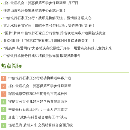
抓住最后机会！冀惠保第五季参保延期至1月27日
捷途山海沧州领耀新能源中心正式开业！
中信银行石家庄分行：残币兑换解民忧， 温情服务暖人心
古北水镇春节官宣！属蛇免票+14项活动，等你来“闹”新春！
“圆梦”梦碎 中信银行石家庄分行警银 跨省联动为客户追回被骗资金
参保倒计时！“冀惠保”第五季1月10日24时参保通道关闭！！
“冀惠保·与爱同行”大赛总决赛投票拉开序幕，用爱点亮特殊儿童的未来
中信银行承德分行成功堵截贷款诈骗 取现风险事件
热点阅读
中信银行石家庄分行成功协助老年客户追
抓住最后机会！冀惠保第五季参保延期至
琛蓝健康荣获2023年度青岛市高成长性
守护百分百少儿好不好？教育健康两不
中信银行石家庄分行：千企万户大走访
唐山市“政务与科普融合服务工作”试点
链动星海 质引未来 交易结算服务全面升级