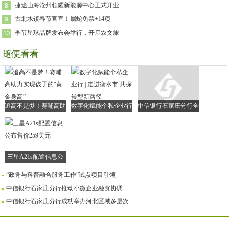
捷途山海沧州领耀新能源中心正式开业
古北水镇春节官宣！属蛇免票+14项
季节星球品牌发布会举行，开启农文旅
随便看看
追高不是梦！赛哺高助
数字化赋能个私企业行
中信银行石家庄分行全
力实现孩子的“黄金身
| 走进衡水市 共探转型
面落实小微企业融资协
高”
新路径
调机制
三星A21s配置信息公
布售价259美元
“政务与科普融合服务工作”试点项目引领
中信银行石家庄分行推动小微企业融资协调
中信银行石家庄分行成功举办河北区域多层次