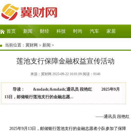
首页
新闻
财经
科技
时尚
汽车
家居
生活
教育
企业
商讯
微商
大数据
当前位置：
冀财网
>
新闻
>
莲池支行保障金融权益宣传活动
来源：冀财网 2025-09-22 16:01:09
阅读：
9146
导读： &mdash;&mdash;通讯员 段艳红 2025年9月
13日，邮储银行莲池支行的金融志愿...
——通讯员 段艳红
2025年9月13日，邮储银行莲池支行的金融志愿者小队参加了保障