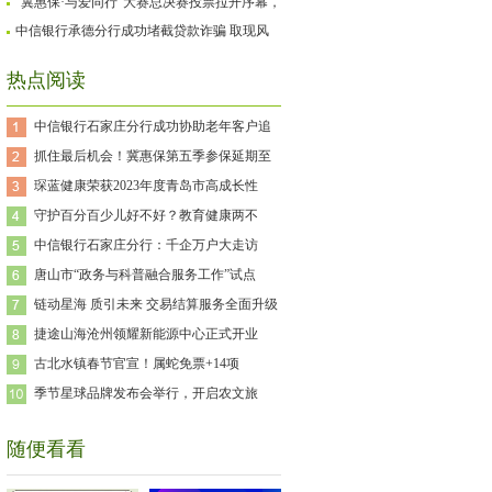
保通道关闭！！
“冀惠保·与爱同行”大赛总决赛投票拉开序幕，
用爱点亮特殊儿童的未来
中信银行承德分行成功堵截贷款诈骗 取现风
险事件
热点阅读
中信银行石家庄分行成功协助老年客户追
抓住最后机会！冀惠保第五季参保延期至
琛蓝健康荣获2023年度青岛市高成长性
守护百分百少儿好不好？教育健康两不
中信银行石家庄分行：千企万户大走访
唐山市“政务与科普融合服务工作”试点
链动星海 质引未来 交易结算服务全面升级
捷途山海沧州领耀新能源中心正式开业
古北水镇春节官宣！属蛇免票+14项
季节星球品牌发布会举行，开启农文旅
随便看看