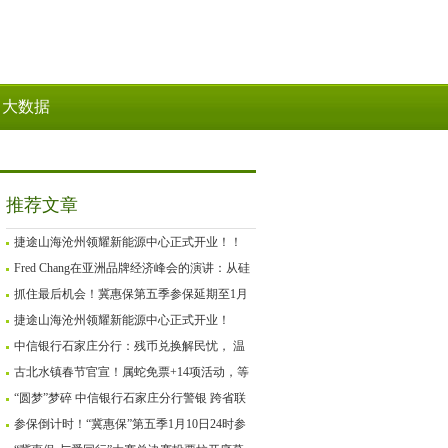
大数据
推荐文章
捷途山海沧州领耀新能源中心正式开业！！
Fred Chang在亚洲品牌经济峰会的演讲：从硅
谷Mafia到GenZ创业
抓住最后机会！冀惠保第五季参保延期至1月
27日
捷途山海沧州领耀新能源中心正式开业！
中信银行石家庄分行：残币兑换解民忧， 温
情服务暖人心
古北水镇春节官宣！属蛇免票+14项活动，等
你来“闹”新春！
“圆梦”梦碎 中信银行石家庄分行警银 跨省联
动为客户追回被骗资金
参保倒计时！“冀惠保”第五季1月10日24时参