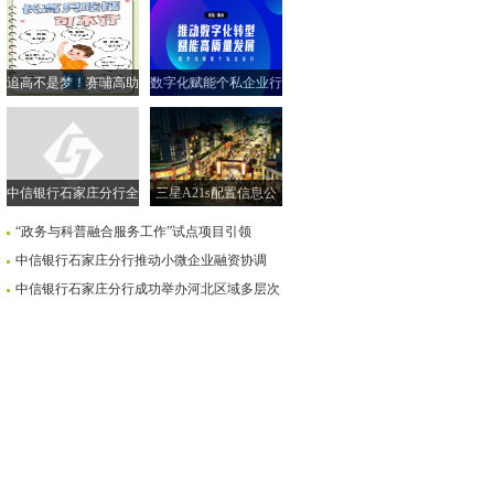
追高不是梦！赛哺高助
数字化赋能个私企业行
力实现孩子的“黄金身
| 走进衡水市 共探转型
高”
新路径
中信银行石家庄分行全
三星A21s配置信息公
面落实小微企业融资协
布售价259美元
“政务与科普融合服务工作”试点项目引领
调机制
中信银行石家庄分行推动小微企业融资协调
中信银行石家庄分行成功举办河北区域多层次