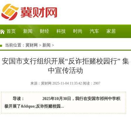
首页
新闻
财经
科技
时尚
汽车
家居
生活
教育
企业
商讯
微商
大数据
当前位置：
冀财网
>
新闻
>
安国市支行组织开展“反诈拒赌校园行” 集
中宣传活动
来源：冀财网 2025-11-04 11:35:42
阅读：
2907
导读： 2025年10月30日，我行在安国市祁州中学积
极开展了&ldquo;反诈拒赌校园...