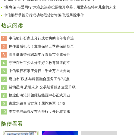
“冀惠保·与爱同行”大赛总决赛投票拉开序幕，用爱点亮特殊儿童的未来
中信银行承德分行成功堵截贷款诈骗 取现风险事件
热点阅读
中信银行石家庄分行成功协助老年客户追
抓住最后机会！冀惠保第五季参保延期至
琛蓝健康荣获2023年度青岛市高成长性
守护百分百少儿好不好？教育健康两不
中信银行石家庄分行：千企万户大走访
唐山市“政务与科普融合服务工作”试点
链动星海 质引未来 交易结算服务全面升级
捷途山海沧州领耀新能源中心正式开业
古北水镇春节官宣！属蛇免票+14项
季节星球品牌发布会举行，开启农文旅
随便看看