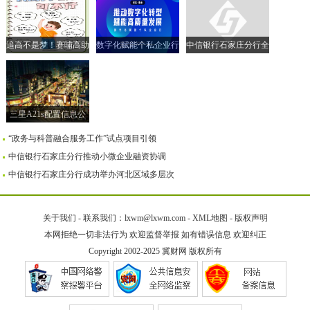
追高不是梦！赛哺高助
数字化赋能个私企业行
中信银行石家庄分行全
力实现孩子的“黄金身
| 走进衡水市 共探转型
面落实小微企业融资协
高”
新路径
调机制
三星A21s配置信息公
布售价259美元
“政务与科普融合服务工作”试点项目引领
中信银行石家庄分行推动小微企业融资协调
中信银行石家庄分行成功举办河北区域多层次
关于我们
-
联系我们：lxwm@lxwm.com
-
XML地图
-
版权声明
本网拒绝一切非法行为 欢迎监督举报 如有错误信息 欢迎纠正
Copyright 2002-2025
冀财网
版权所有