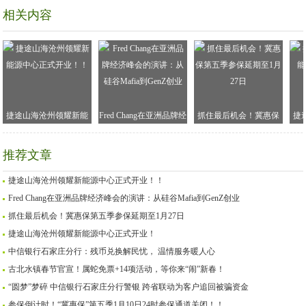
相关内容
捷途山海沧州领耀新能
Fred Chang在亚洲品牌经
抓住最后机会！冀惠保
捷
源中心正式开业！！
济峰会的演讲：从硅谷
第五季参保延期至1月27
Mafia到GenZ创业
日
推荐文章
捷途山海沧州领耀新能源中心正式开业！！
Fred Chang在亚洲品牌经济峰会的演讲：从硅谷Mafia到GenZ创业
抓住最后机会！冀惠保第五季参保延期至1月27日
捷途山海沧州领耀新能源中心正式开业！
中信银行石家庄分行：残币兑换解民忧， 温情服务暖人心
古北水镇春节官宣！属蛇免票+14项活动，等你来“闹”新春！
“圆梦”梦碎 中信银行石家庄分行警银 跨省联动为客户追回被骗资金
参保倒计时！“冀惠保”第五季1月10日24时参保通道关闭！！