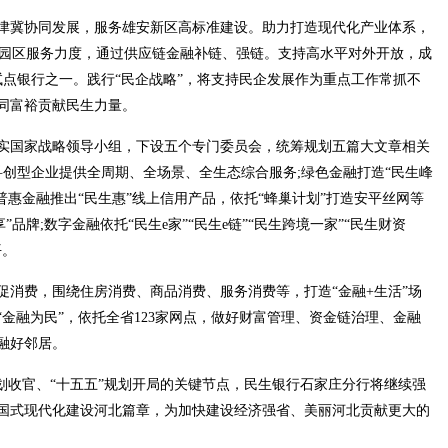
津冀协同发展，服务雄安新区高标准建设。助力打造现代化产业体系，
15个园区服务力度，通过供应链金融补链、强链。支持高水平对外开放，成
试点银行之一。践行“民企战略”，将支持民企发展作为重点工作常抓不
同富裕贡献民生力量。
实国家战略领导小组，下设五个专门委员会，统筹规划五篇大文章相关
科创型企业提供全周期、全场景、全生态综合服务;绿色金融打造“民生峰
品;普惠金融推出“民生惠”线上信用产品，依托“蜂巢计划”打造安平丝网等
品牌;数字金融依托“民生e家”“民生e链”“民生跨境一家”“民生财资
平。
促消费，围绕住房消费、商品消费、服务消费等，打造“金融+生活”场
金融为民”，依托全省123家网点，做好财富管理、资金链治理、金融
融好邻居。
收官、“十五五”规划开局的关键节点，民生银行石家庄分行将继续强
国式现代化建设河北篇章，为加快建设经济强省、美丽河北贡献更大的