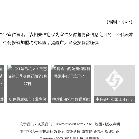
（编辑：小小）
企业宣传资讯，该相关信息仅为宣传及传递更多信息之目的，不代表本
！任何投资加盟均有风险，提醒广大民众投资需谨慎！
牌经
抓住最后机会！冀惠保
捷途山海沧州领耀新能
中信银行石家庄分行：
谷
第五季参保延期至1月27
源中心正式开业！
残币兑换解民忧， 温情
日
服务暖人心
关于我们
-
联系我们：lxwm@lxwm.com
-
XML地图
-
版权声明
本网拒绝一切非法行为 欢迎监督举报 如有错误信息 欢迎纠正