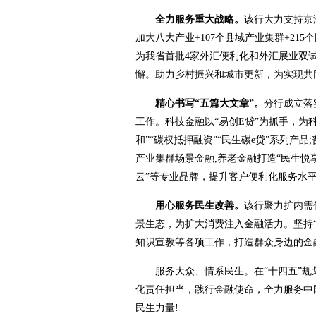
全力服务重大战略。
该行大力支持京
加大八大产业+107个县域产业集群+2
为我省首批4家外汇便利化和外汇展业双
懈。助力乡村振兴和城市更新，为实现共
精心书写“五篇大文章”。
分行成立落
工作。科技金融以“易创E贷”为抓手，为
和”“碳权抵押融资”“民生碳e贷”系列产
产业集群场景金融;养老金融打造“民生悦享”
云”等专业品牌，提升客户便利化服务水
用心服务民生改善。
该行聚力扩内需
景生态，为扩大消费注入金融活力。坚持“
知识宣教等各项工作，打造群众身边的金
服务大众、情系民生。在“十四五”规划
化责任担当，践行金融使命，全力服务中
民生力量!