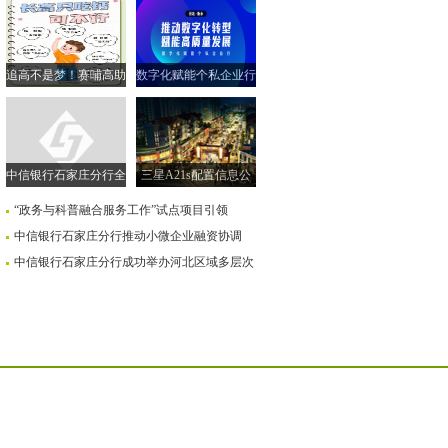
追高不是梦！赛哺高助
数字化赋能个私企业行
力实现孩子的“黄金身
| 走进衡水市 共探转型
高”
新路径
中信银行石家庄分行全
三星A21s配置信息公
面落实小微企业融资协
布售价259美元
“政务与科普融合服务工作”试点项目引领
调机制
中信银行石家庄分行推动小微企业融资协调
中信银行石家庄分行成功举办河北区域多层次