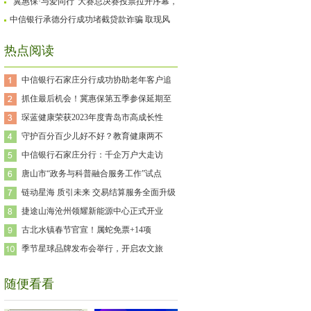
保通道关闭！！
“冀惠保·与爱同行”大赛总决赛投票拉开序幕，
用爱点亮特殊儿童的未来
中信银行承德分行成功堵截贷款诈骗 取现风
险事件
热点阅读
中信银行石家庄分行成功协助老年客户追
抓住最后机会！冀惠保第五季参保延期至
琛蓝健康荣获2023年度青岛市高成长性
守护百分百少儿好不好？教育健康两不
中信银行石家庄分行：千企万户大走访
唐山市“政务与科普融合服务工作”试点
链动星海 质引未来 交易结算服务全面升级
捷途山海沧州领耀新能源中心正式开业
古北水镇春节官宣！属蛇免票+14项
季节星球品牌发布会举行，开启农文旅
随便看看