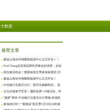
大数据
推荐文章
捷途山海沧州领耀新能源中心正式开业！！
Fred Chang在亚洲品牌经济峰会的演讲：从硅
谷Mafia到GenZ创业
抓住最后机会！冀惠保第五季参保延期至1月
27日
捷途山海沧州领耀新能源中心正式开业！
中信银行石家庄分行：残币兑换解民忧， 温
情服务暖人心
古北水镇春节官宣！属蛇免票+14项活动，等
你来“闹”新春！
“圆梦”梦碎 中信银行石家庄分行警银 跨省联
动为客户追回被骗资金
参保倒计时！“冀惠保”第五季1月10日24时参