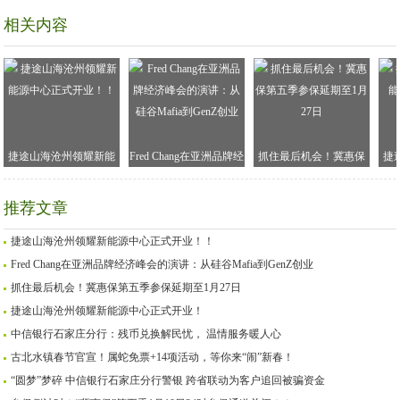
相关内容
捷途山海沧州领耀新能
Fred Chang在亚洲品牌经
抓住最后机会！冀惠保
捷
源中心正式开业！！
济峰会的演讲：从硅谷
第五季参保延期至1月27
Mafia到GenZ创业
日
推荐文章
捷途山海沧州领耀新能源中心正式开业！！
Fred Chang在亚洲品牌经济峰会的演讲：从硅谷Mafia到GenZ创业
抓住最后机会！冀惠保第五季参保延期至1月27日
捷途山海沧州领耀新能源中心正式开业！
中信银行石家庄分行：残币兑换解民忧， 温情服务暖人心
古北水镇春节官宣！属蛇免票+14项活动，等你来“闹”新春！
“圆梦”梦碎 中信银行石家庄分行警银 跨省联动为客户追回被骗资金