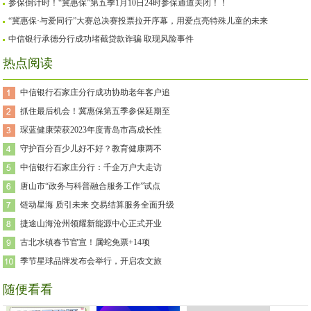
参保倒计时！“冀惠保”第五季1月10日24时参保通道关闭！！
“冀惠保·与爱同行”大赛总决赛投票拉开序幕，用爱点亮特殊儿童的未来
中信银行承德分行成功堵截贷款诈骗 取现风险事件
热点阅读
中信银行石家庄分行成功协助老年客户追
抓住最后机会！冀惠保第五季参保延期至
琛蓝健康荣获2023年度青岛市高成长性
守护百分百少儿好不好？教育健康两不
中信银行石家庄分行：千企万户大走访
唐山市“政务与科普融合服务工作”试点
链动星海 质引未来 交易结算服务全面升级
捷途山海沧州领耀新能源中心正式开业
古北水镇春节官宣！属蛇免票+14项
季节星球品牌发布会举行，开启农文旅
随便看看