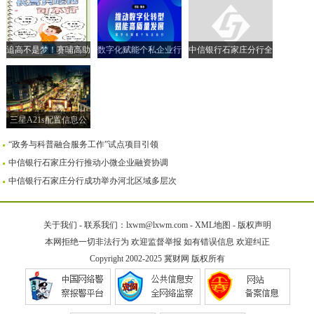
追高不是梦！赛哺高助
数字化赋能个私企业行
中信银行石家庄分行全
力实现孩子的“黄金身
| 走进衡水市 共探转型
面落实小微企业融资协
高”
新路径
调机制
三星A21s配置信息公
布售价259美元
“政务与科普融合服务工作”试点项目引领
中信银行石家庄分行推动小微企业融资协调
中信银行石家庄分行成功举办河北区域多层次
关于我们
-
联系我们：lxwm@lxwm.com
-
XML地图
-
版权声明
本网拒绝一切非法行为 欢迎监督举报 如有错误信息 欢迎纠正
Copyright 2002-2025
冀财网
版权所有