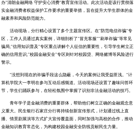
办"清朗金融网络 守护安心消费"教育宣传活动。此次活动是该行贯彻落
实金融消费者权益保护工作要求的重要举措，旨在提升大学生群体的金
融素养和风险防范能力。
活动现场，分行精心设置了多个主题宣传区。在"防范电信诈骗"专
区，工作人员通过真实案例，详细剖析了"冒充客服""刷单诈骗"等常见
骗局;"信用知识普及"专区重点讲解个人征信的重要性，引导学生树立正
确的信用意识;"校园金融安全"专区则针对校园贷、网络赌博等风险进行
警示。
"没想到现在的诈骗手段这么隐蔽，今天的案例让我受益匪浅。"计
算机学院大一李明在参与互动后感慨道。活动现场还设置了趣味问答环
节，学生们踊跃参与，在轻松氛围中掌握了识别非法金融活动的技巧。
青年学子是金融消费的重要群体，帮助他们树立正确的金融观念意
义重大。民生银行石家庄分行将持续创新宣传形式，计划通过线上直
播、情景剧展演等方式扩大宣传覆盖面，同时加强与高校的合作，推动
金融知识教育常态化，为构建校园金融安全防线贡献民生力量。