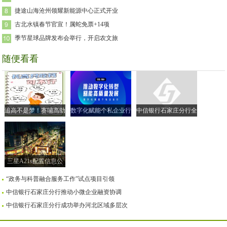
捷途山海沧州领耀新能源中心正式开业
古北水镇春节官宣！属蛇免票+14项
季节星球品牌发布会举行，开启农文旅
随便看看
追高不是梦！赛哺高助
数字化赋能个私企业行
中信银行石家庄分行全
力实现孩子的“黄金身
| 走进衡水市 共探转型
面落实小微企业融资协
高”
新路径
调机制
三星A21s配置信息公
布售价259美元
“政务与科普融合服务工作”试点项目引领
中信银行石家庄分行推动小微企业融资协调
中信银行石家庄分行成功举办河北区域多层次