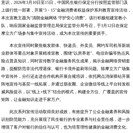
意识，2026年3月10日至15日，中国民生银行保定分行按照监管部门及
上级行统一部署，开展“3・15”金融消费者权益保护系列教育宣传活动，
本次宣教主题为“清朗金融网络 守护安心消费”。该行积极组建宣教小
队，响应国家金融监督管理总局保定监管分局号召，于3月12日在保定
摩立方广场参与集中宣传活动，成为本次宣传的重要抓手。
本次宣传同时聚焦银发群体、快递员、外卖员、网约车司机等新就
业群体等重点对象开展精准宣教，围绕“以房养老”、电信诈骗等热点风
险点普及知识，同时宣传数字金融服务民生成果，揭示金融网络营销套
路，提醒防范非法代理退保、银行卡境外盗刷等问题。除摩立方广场集
中宣传外，分行还走进合作机构开展合规培训，依托网点消保驿站开展
阵地宣传与基层一线拓展，并通过朋友圈、企业微信等线上平台转发权
威风险提示，以“线上+线下”结合的模式，构建全方位、广覆盖的宣传
矩阵，让金融知识走进千家万户。
此次系列宣传活动取得良好成效，有效提升了公众金融素养和风险
识别防范能力，充分展现了民生银行的专业素养与社会责任感，进一步
增强了客户对银行的信任与认可，也为培育理性健康的金融消费文化、