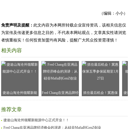
（编辑：小小）
免责声明及提醒：
此文内容为本网所转载企业宣传资讯，该相关信息仅
为宣传及传递更多信息之目的，不代表本网站观点，文章真实性请浏览
者慎重核实！任何投资加盟均有风险，提醒广大民众投资需谨慎！
相关内容
捷途山海沧州领耀新能
Fred Chang在亚洲品牌经
抓住最后机会！冀惠保
捷
源中心正式开业！！
济峰会的演讲：从硅谷
第五季参保延期至1月27
Mafia到GenZ创业
日
推荐文章
捷途山海沧州领耀新能源中心正式开业！！
Fred Chang在亚洲品牌经济峰会的演讲：从硅谷Mafia到GenZ创业