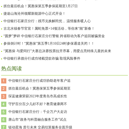
抓住最后机会！冀惠保第五季参保延期至1月27日
捷途山海沧州领耀新能源中心正式开业！
中信银行石家庄分行：残币兑换解民忧， 温情服务暖人心
古北水镇春节官宣！属蛇免票+14项活动，等你来“闹”新春！
“圆梦”梦碎 中信银行石家庄分行警银 跨省联动为客户追回被骗资金
参保倒计时！“冀惠保”第五季1月10日24时参保通道关闭！！
“冀惠保·与爱同行”大赛总决赛投票拉开序幕，用爱点亮特殊儿童的未来
中信银行承德分行成功堵截贷款诈骗 取现风险事件
热点阅读
中信银行石家庄分行成功协助老年客户追
抓住最后机会！冀惠保第五季参保延期至
琛蓝健康荣获2023年度青岛市高成长性
守护百分百少儿好不好？教育健康两不
中信银行石家庄分行：千企万户大走访
唐山市“政务与科普融合服务工作”试点
链动星海 质引未来 交易结算服务全面升级