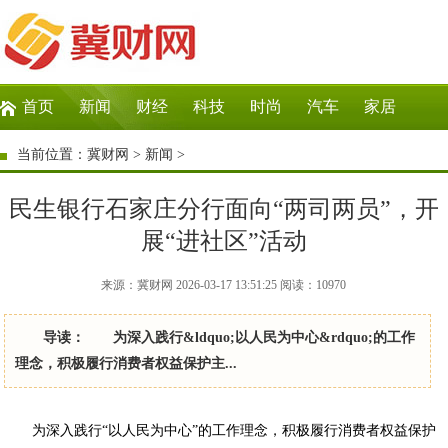
首页
新闻
财经
科技
时尚
汽车
家居
生活
教育
企业
商讯
微商
大数据
当前位置：
冀财网
>
新闻
>
民生银行石家庄分行面向“两司两员”，开
展“进社区”活动
来源：冀财网 2026-03-17 13:51:25
阅读：
10970
导读： 为深入践行&ldquo;以人民为中心&rdquo;的工作
理念，积极履行消费者权益保护主...
为深入践行“以人民为中心”的工作理念，积极履行消费者权益保护