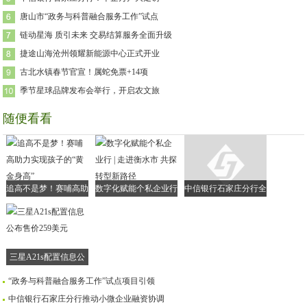
唐山市“政务与科普融合服务工作”试点
链动星海 质引未来 交易结算服务全面升级
捷途山海沧州领耀新能源中心正式开业
古北水镇春节官宣！属蛇免票+14项
季节星球品牌发布会举行，开启农文旅
随便看看
追高不是梦！赛哺高助
数字化赋能个私企业行
中信银行石家庄分行全
力实现孩子的“黄金身
| 走进衡水市 共探转型
面落实小微企业融资协
高”
新路径
调机制
三星A21s配置信息公
布售价259美元
“政务与科普融合服务工作”试点项目引领
中信银行石家庄分行推动小微企业融资协调