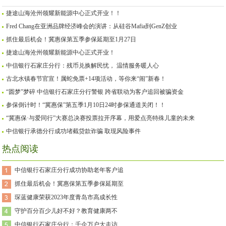
捷途山海沧州领耀新能源中心正式开业！！
Fred Chang在亚洲品牌经济峰会的演讲：从硅谷Mafia到GenZ创业
抓住最后机会！冀惠保第五季参保延期至1月27日
捷途山海沧州领耀新能源中心正式开业！
中信银行石家庄分行：残币兑换解民忧， 温情服务暖人心
古北水镇春节官宣！属蛇免票+14项活动，等你来“闹”新春！
“圆梦”梦碎 中信银行石家庄分行警银 跨省联动为客户追回被骗资金
参保倒计时！“冀惠保”第五季1月10日24时参保通道关闭！！
“冀惠保·与爱同行”大赛总决赛投票拉开序幕，用爱点亮特殊儿童的未来
中信银行承德分行成功堵截贷款诈骗 取现风险事件
热点阅读
中信银行石家庄分行成功协助老年客户追
抓住最后机会！冀惠保第五季参保延期至
琛蓝健康荣获2023年度青岛市高成长性
守护百分百少儿好不好？教育健康两不
中信银行石家庄分行：千企万户大走访