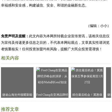
幸福感和安全感，构建诚信、安全、和谐的金融新生态。
（编辑：小小）
免责声明及提醒：
此文内容为本网所转载企业宣传资讯，该相关信息仅
为宣传及传递更多信息之目的，不代表本网站观点，文章真实性请浏览
者慎重核实！任何投资加盟均有风险，提醒广大民众投资需谨慎！
相关内容
捷途山海沧州领耀新能
Fred Chang在亚洲品牌经
抓住最后机会！冀惠保
捷
源中心正式开业！！
济峰会的演讲：从硅谷
第五季参保延期至1月27
Mafia到GenZ创业
日
推荐文章