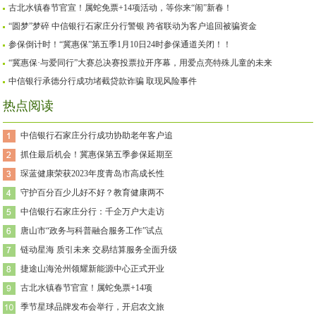
古北水镇春节官宣！属蛇免票+14项活动，等你来“闹”新春！
“圆梦”梦碎 中信银行石家庄分行警银 跨省联动为客户追回被骗资金
参保倒计时！“冀惠保”第五季1月10日24时参保通道关闭！！
“冀惠保·与爱同行”大赛总决赛投票拉开序幕，用爱点亮特殊儿童的未来
中信银行承德分行成功堵截贷款诈骗 取现风险事件
热点阅读
中信银行石家庄分行成功协助老年客户追
抓住最后机会！冀惠保第五季参保延期至
琛蓝健康荣获2023年度青岛市高成长性
守护百分百少儿好不好？教育健康两不
中信银行石家庄分行：千企万户大走访
唐山市“政务与科普融合服务工作”试点
链动星海 质引未来 交易结算服务全面升级
捷途山海沧州领耀新能源中心正式开业
古北水镇春节官宣！属蛇免票+14项
季节星球品牌发布会举行，开启农文旅