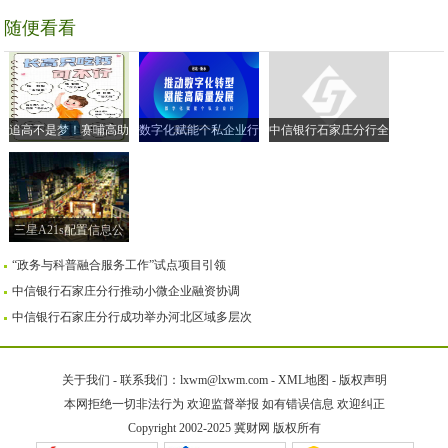
随便看看
追高不是梦！赛哺高助
数字化赋能个私企业行
中信银行石家庄分行全
力实现孩子的“黄金身
| 走进衡水市 共探转型
面落实小微企业融资协
高”
新路径
调机制
三星A21s配置信息公
布售价259美元
“政务与科普融合服务工作”试点项目引领
中信银行石家庄分行推动小微企业融资协调
中信银行石家庄分行成功举办河北区域多层次
关于我们
-
联系我们：lxwm@lxwm.com
-
XML地图
-
版权声明
本网拒绝一切非法行为 欢迎监督举报 如有错误信息 欢迎纠正
Copyright 2002-2025
冀财网
版权所有