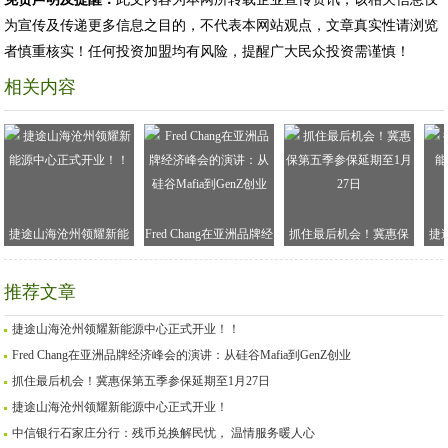
为宣传及传递更多信息之目的，不代表本网站观点，文章真实性请浏览
者慎重核实！任何投资加盟均有风险，提醒广大民众投资需谨慎！
相关内容
捷途山海沧州领耀新能
Fred Chang在亚洲品牌经
抓住最后机会！冀惠保
捷
源中心正式开业！！
济峰会的演讲：从硅谷
第五季参保延期至1月27
Mafia到GenZ创业
日
推荐文章
捷途山海沧州领耀新能源中心正式开业！！
Fred Chang在亚洲品牌经济峰会的演讲：从硅谷Mafia到GenZ创业
抓住最后机会！冀惠保第五季参保延期至1月27日
捷途山海沧州领耀新能源中心正式开业！
中信银行石家庄分行：残币兑换解民忧， 温情服务暖人心