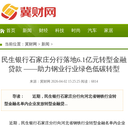
首页
新闻
财经
科技
时尚
汽车
家居
生活
教育
企业
商讯
微商
大数据
当前位置：
冀财网
>
新闻
>
民生银行石家庄分行落地6.1亿元转型金融
贷款 ——助力钢业行业绿色低碳转型
来源：冀财网 2026-04-02 15:25:25
阅读：
6814
导读： 近期，民生银行石家庄分行向河北省钢铁行业转
型金融名单内企业发放转型金融贷...
近期，民生银行石家庄分行向河北省钢铁行业转型金融名单内企业