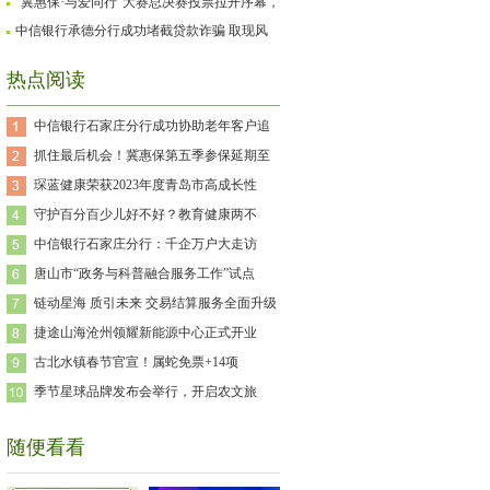
保通道关闭！！
“冀惠保·与爱同行”大赛总决赛投票拉开序幕，
用爱点亮特殊儿童的未来
中信银行承德分行成功堵截贷款诈骗 取现风
险事件
热点阅读
中信银行石家庄分行成功协助老年客户追
抓住最后机会！冀惠保第五季参保延期至
琛蓝健康荣获2023年度青岛市高成长性
守护百分百少儿好不好？教育健康两不
中信银行石家庄分行：千企万户大走访
唐山市“政务与科普融合服务工作”试点
链动星海 质引未来 交易结算服务全面升级
捷途山海沧州领耀新能源中心正式开业
古北水镇春节官宣！属蛇免票+14项
季节星球品牌发布会举行，开启农文旅
随便看看