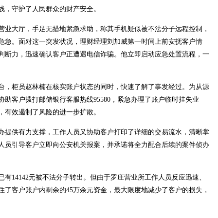
防线，守护了人民群众的财产安全。
业大厅，手足无措地紧急求助，称其手机疑似被不法分子远程控制，
危急。面对这一突发状况，理财经理刘加威第一时间上前安抚客户情
判断力，迅速确认客户正遭遇电信诈骗。他立即启动应急处置流程，一
，柜员赵林楠在核实账户状态的同时，快速了解了事发经过。为从源
助客户拨打邮储银行客服热线95580，紧急办理了账户临时挂失业
，有效遏制了风险的进一步扩散。
提供有力支撑，工作人员又协助客户打印了详细的交易流水，清晰掌
人员引导客户立即向公安机关报案，并承诺将全力配合后续的案件侦办
14142元被不法分子转出。但由于罗庄营业所工作人员反应迅速、
住了客户账户内剩余的45万余元资金，最大限度地减少了客户的损失，