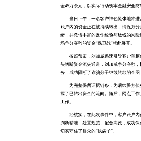
金45万余元，以实际行动筑牢金融安全
当日下午，一名客户神色慌张地冲进营
账户内的资金正在被持续转出，情况万分
绪，并凭借丰富的反诈经验与敏锐的风险
场争分夺秒的资金“保卫战”就此展开。
按照预案，刘加威迅速引导客户至柜台
头切断资金流失通道，刘加威争分夺秒，协
务，成功阻断了诈骗分子继续转款的企图
为完整保留证据链条，为后续警方侦办
握了已转出资金的流向。随后，网点工作
工作。
经核实，在此次事件中，客户账户内已有
判断精准、处置规范、配合高效，成功保
切实守住了群众的“钱袋子”。