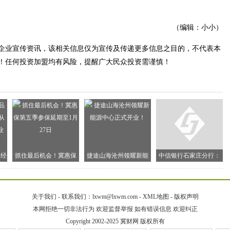
（编辑：小小）
企业宣传资讯，该相关信息仅为宣传及传递更多信息之目的，不代表本
！任何投资加盟均有风险，提醒广大民众投资需谨慎！
牌经
抓住最后机会！冀惠保
捷途山海沧州领耀新能
中信银行石家庄分行：
谷
第五季参保延期至1月27
源中心正式开业！
残币兑换解民忧， 温情
日
服务暖人心
关于我们
-
联系我们：lxwm@lxwm.com
-
XML地图
-
版权声明
本网拒绝一切非法行为 欢迎监督举报 如有错误信息 欢迎纠正
Copyright 2002-2025
冀财网
版权所有