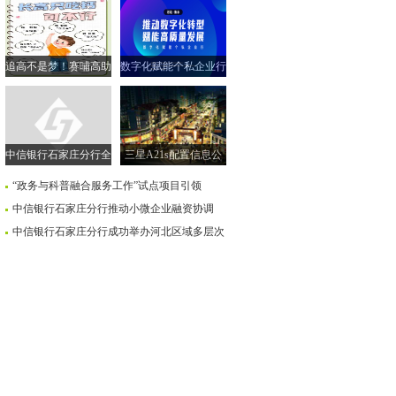
追高不是梦！赛哺高助
数字化赋能个私企业行
力实现孩子的“黄金身
| 走进衡水市 共探转型
高”
新路径
中信银行石家庄分行全
三星A21s配置信息公
面落实小微企业融资协
布售价259美元
“政务与科普融合服务工作”试点项目引领
调机制
中信银行石家庄分行推动小微企业融资协调
中信银行石家庄分行成功举办河北区域多层次