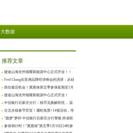
大数据
推荐文章
捷途山海沧州领耀新能源中心正式开业！！
Fred Chang在亚洲品牌经济峰会的演讲：从硅
谷Mafia到GenZ创业
抓住最后机会！冀惠保第五季参保延期至1月
27日
捷途山海沧州领耀新能源中心正式开业！
中信银行石家庄分行：残币兑换解民忧， 温
情服务暖人心
古北水镇春节官宣！属蛇免票+14项活动，等
你来“闹”新春！
“圆梦”梦碎 中信银行石家庄分行警银 跨省联
动为客户追回被骗资金
参保倒计时！“冀惠保”第五季1月10日24时参