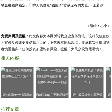
域金融秩序稳定、守护人民群众“钱袋子”贡献应有的力量。(王若源)
（编辑：小小）
免责声明及提醒：
此文内容为本网所转载企业宣传资讯，该相关信息仅
为宣传及传递更多信息之目的，不代表本网站观点，文章真实性请浏览
者慎重核实！任何投资加盟均有风险，提醒广大民众投资需谨慎！
相关内容
捷途山海沧州领耀新能
Fred Chang在亚洲品牌经
抓住最后机会！冀惠保
捷
源中心正式开业！！
济峰会的演讲：从硅谷
第五季参保延期至1月27
Mafia到GenZ创业
日
推荐文章