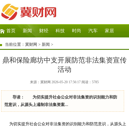
首页
新闻
财经
科技
时尚
汽车
家居
生活
教育
企业
商讯
微商
大数据
当前位置：
冀财网
>
新闻
>
鼎和保险廊坊中支开展防范非法集资宣传
活动
来源：冀财网 2026-05-20 17:56:17
阅读：
5785
导读： 为切实提升社会公众对非法集资的识别能力和防
范意识，从源头上遏制非法集资案...
为切实提升社会公众对非法集资的识别能力和防范意识，从源头上