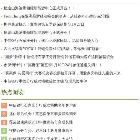
捷途山海沧州领耀新能源中心正式开业！！
Fred Chang在亚洲品牌经济峰会的演讲：从硅谷Mafia到GenZ创业
抓住最后机会！冀惠保第五季参保延期至1月27日
捷途山海沧州领耀新能源中心正式开业！
中信银行石家庄分行：残币兑换解民忧， 温情服务暖人心
古北水镇春节官宣！属蛇免票+14项活动，等你来“闹”新春！
“圆梦”梦碎 中信银行石家庄分行警银 跨省联动为客户追回被骗资金
参保倒计时！“冀惠保”第五季1月10日24时参保通道关闭！！
“冀惠保·与爱同行”大赛总决赛投票拉开序幕，用爱点亮特殊儿童的未来
中信银行承德分行成功堵截贷款诈骗 取现风险事件
热点阅读
中信银行石家庄分行成功协助老年客户追
抓住最后机会！冀惠保第五季参保延期至
琛蓝健康荣获2023年度青岛市高成长性
守护百分百少儿好不好？教育健康两不
中信银行石家庄分行：千企万户大走访