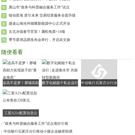
唐山市“政务与科普融合服务工作”试点
链动星海 质引未来 交易结算服务全面升级
捷途山海沧州领耀新能源中心正式开业
古北水镇春节官宣！属蛇免票+14项
季节星球品牌发布会举行，开启农文旅
随便看看
追高不是梦！赛哺高助
数字化赋能个私企业行
中信银行石家庄分行全
力实现孩子的“黄金身
| 走进衡水市 共探转型
面落实小微企业融资协
高”
新路径
调机制
三星A21s配置信息公
布售价259美元
“政务与科普融合服务工作”试点项目引领
中信银行石家庄分行推动小微企业融资协调