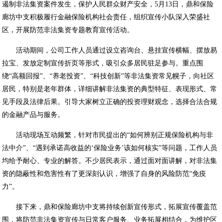
遏制非法集资案件发生，保护人民群众财产安全，5月13日，鼎和保险
廊坊中支积极履行金融保险机构社会责任，组织宣传小队深入荣盛社
区，开展防范非法集资专题教育宣传活动。
活动期间，公司工作人员通过设立咨询台、悬挂宣传横幅、摆放易
拉宝、发放定制宣传折页等形式，吸引众多居民驻足参与。重点围
绕“高额回报”、“养老投资”、“科技创新”等非法集资常见幌子，向社区
居民，特别是老年群体，详细讲解非法集资的典型特征、表现形式、常
见手段及法律后果。引导大家树立正确的投资理财观念，选择合法合规
的金融产品与服务。
活动现场互动频繁，针对市民提出的“如何辨别正规保险机构与非
法中介”、“遇到承诺高收益的‘保险业务’该如何核实”等问题，工作人员
均给予耐心、专业的解答。不少居民表示，通过面对面讲解，对非法集
资的隐蔽性和危害性有了更深刻认识，增强了自身的风险防范“免疫
力”。
接下来，鼎和保险廊坊中支将持续创新宣传形式，拓展宣传覆盖范
围，将防范非法集资宣传与日常客户服务、业务拓展相结合，为维护区